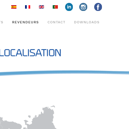
face
insta
face
TS
REVENDEURS
CONTACT
DOWNLOADS